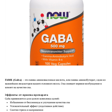
ГАМК (Gaba)
– это гамма-аминомасляная кислота, или гамма-аминобутират, один из
важнейших медиаторов нашего головного мозга. Она снимает нервное возбуждение и
влияет на качество сна.
Эффекты от приема препарата
Gaba применяется для целого комплекса целей:
Избавление от бессонницы и улучшение качества сна
Успокоительный эффект (седативное действие)
Снятие стресса и напряжения